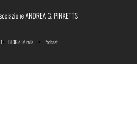
sociazione ANDREA G. PINKETTS
I
BLOG di Mirella
Podcast
Marabese
Index
Pinketts