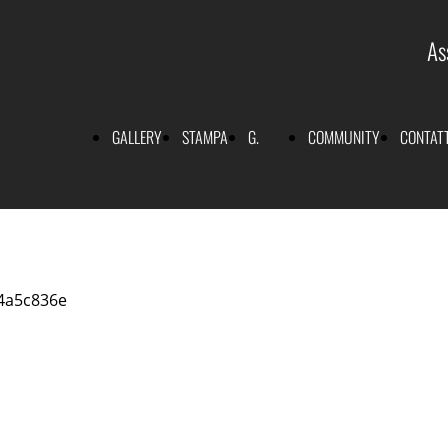
As
GALLERY
STAMPA
G.
COMMUNITY
CONTATT
 NOIR 2024
come
Andora
Genio