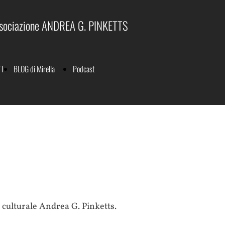
sociazione ANDREA G. PINKETTS
I
BLOG di Mirella
Podcast
Marabese
Index
Pinketts
culturale Andrea G. Pinketts.