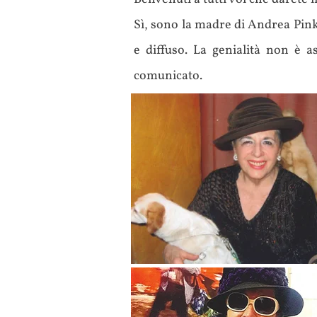
M
Sì, sono la madre di Andrea Pink
e diffuso. La genialità non è a
2
comunicato.
Ca
Sf
No