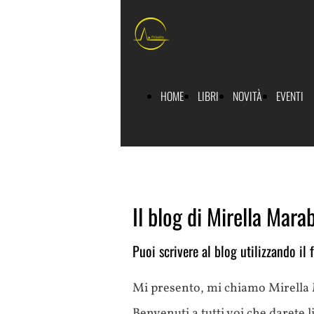
HOME
LIBRI
NOVITÀ
EVENTI
AG
Il blog di Mirella Mara
- 
Puoi scrivere al blog utilizzando i
Mi presento, mi chiamo Mirella M
Benvenuti a tutti voi che darete 