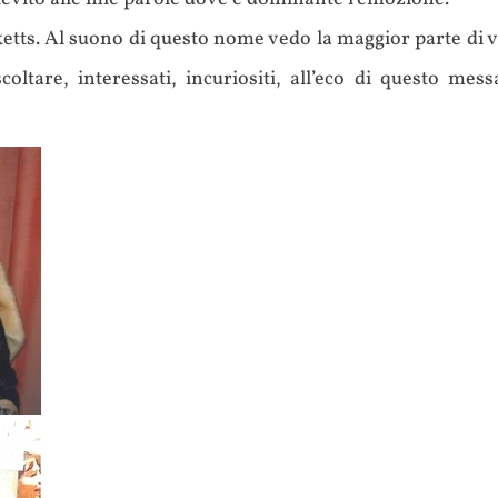
YSTFEST
etts. Al suono di questo nome vedo la maggior parte di 
scoltare, interessati, incuriositi, all’eco di questo me
024
stello
orzesco - 19
vembre