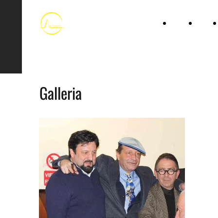
HOME
LIBRI
Associazione ANDREA G.
PINKETTS
Galleria