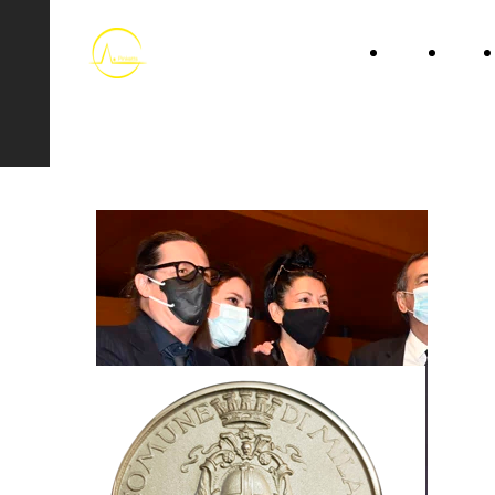
HOME
LIBRI
Associazione ANDREA G.
PINKETTS